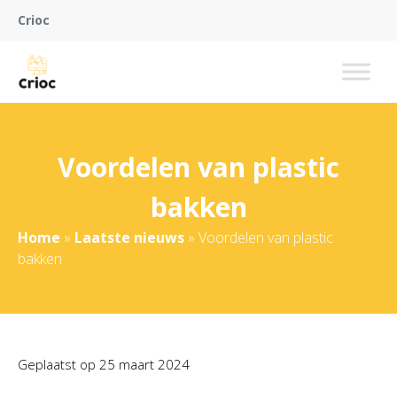
Crioc
Voordelen van plastic
bakken
Home
»
Laatste nieuws
»
Voordelen van plastic
bakken
Geplaatst op
25 maart 2024